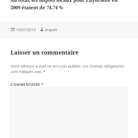
Au total, les impôts locaux pour Zuydcoote en
2009 étaient de 74.74 %
Publié
Auteur
15/07/2015
Impot5
le
Laisser un commentaire
Votre adresse e-mail ne sera pas publiée.
Les champs obligatoires
sont indiqués avec
*
COMMENTAIRE
*