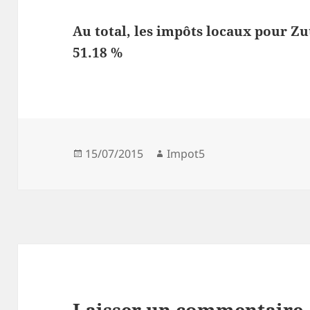
Au total, les impôts locaux pour Z
51.18 %
Publié
Auteur
15/07/2015
Impot5
le
Laisser un commentaire