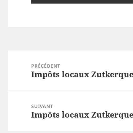
Navigation
de
PRÉCÉDENT
Impôts locaux Zutkerque
l’article
Article
précédent :
SUIVANT
Impôts locaux Zutkerque
Article
suivant :