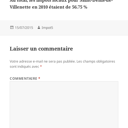
Au total, les impôts locaux pour Saint-Denis-de-
Villenette en 2010 étaient de 56.75 %
Publié
Auteur
15/07/2015
Impot5
le
Laisser un commentaire
Votre adresse e-mail ne sera pas publiée.
Les champs obligatoires
sont indiqués avec
*
COMMENTAIRE
*