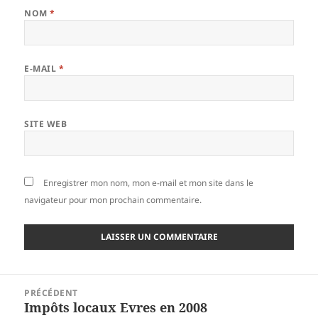
NOM
*
E-MAIL
*
SITE WEB
Enregistrer mon nom, mon e-mail et mon site dans le
navigateur pour mon prochain commentaire.
Navigation
PRÉCÉDENT
de
Impôts locaux Evres en 2008
Article
l’article