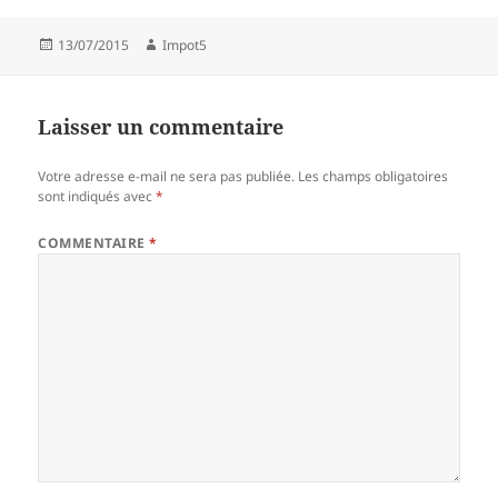
Publié
Auteur
13/07/2015
Impot5
le
Laisser un commentaire
Votre adresse e-mail ne sera pas publiée.
Les champs obligatoires
sont indiqués avec
*
COMMENTAIRE
*