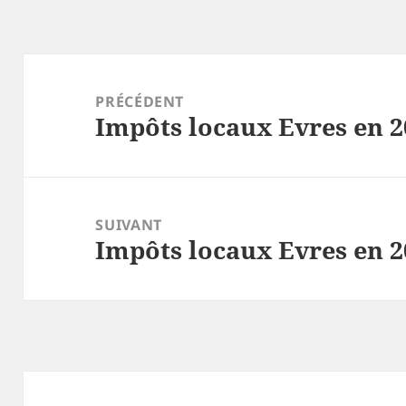
Navigation
de
PRÉCÉDENT
Impôts locaux Evres en 2
l’article
Article
précédent :
SUIVANT
Impôts locaux Evres en 2
Article
suivant :