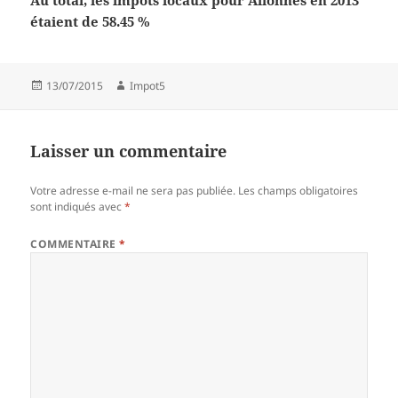
Au total, les impôts locaux pour Allonnes en 2013
étaient de 58.45 %
Publié
Auteur
13/07/2015
Impot5
le
Laisser un commentaire
Votre adresse e-mail ne sera pas publiée.
Les champs obligatoires
sont indiqués avec
*
COMMENTAIRE
*