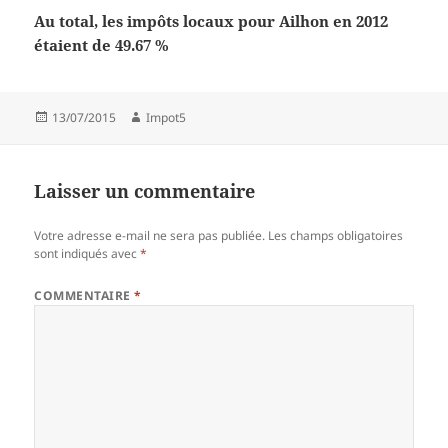
Au total, les impôts locaux pour Ailhon en 2012
étaient de 49.67 %
Publié
Auteur
13/07/2015
Impot5
le
Laisser un commentaire
Votre adresse e-mail ne sera pas publiée.
Les champs obligatoires
sont indiqués avec
*
COMMENTAIRE
*