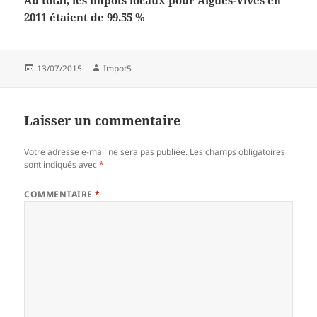
Au total, les impôts locaux pour Aigues-Vives en
2011 étaient de 99.55 %
Publié
Auteur
13/07/2015
Impot5
le
Laisser un commentaire
Votre adresse e-mail ne sera pas publiée.
Les champs obligatoires
sont indiqués avec
*
COMMENTAIRE
*