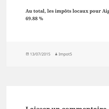
Au total, les impôts locaux pour Ai
69.88 %
Publié
Auteur
13/07/2015
Impot5
le
Laisser un commentaire