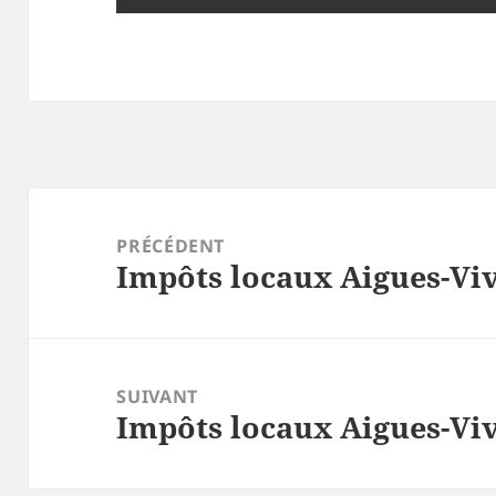
Navigation
de
PRÉCÉDENT
Impôts locaux Aigues-Viv
l’article
Article
précédent :
SUIVANT
Impôts locaux Aigues-Viv
Article
suivant :