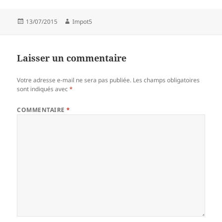
Publié
Auteur
13/07/2015
Impot5
le
Laisser un commentaire
Votre adresse e-mail ne sera pas publiée.
Les champs obligatoires
sont indiqués avec
*
COMMENTAIRE
*