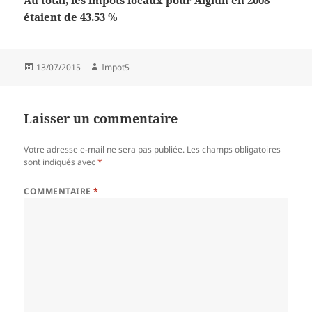
Au total, les impôts locaux pour Aiglun en 2008
étaient de 43.53 %
Publié
Auteur
13/07/2015
Impot5
le
Laisser un commentaire
Votre adresse e-mail ne sera pas publiée.
Les champs obligatoires
sont indiqués avec
*
COMMENTAIRE
*