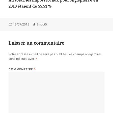
Au total, les impôts locaux pour Aiglepierre en
2010 étaient de 55.51 %
Publié
Auteur
13/07/2015
Impot5
le
Laisser un commentaire
Votre adresse e-mail ne sera pas publiée.
Les champs obligatoires
sont indiqués avec
*
COMMENTAIRE
*