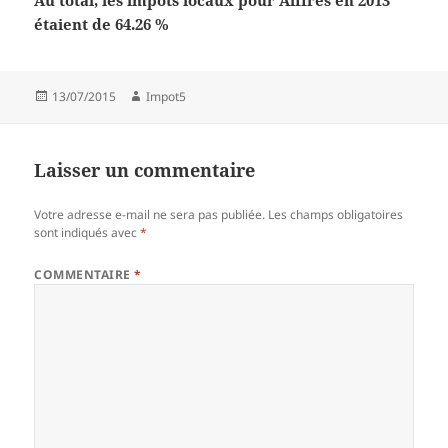
Au total, les impôts locaux pour Aiffres en 2013
étaient de 64.26 %
Publié
Auteur
13/07/2015
Impot5
le
Laisser un commentaire
Votre adresse e-mail ne sera pas publiée.
Les champs obligatoires
sont indiqués avec
*
COMMENTAIRE
*