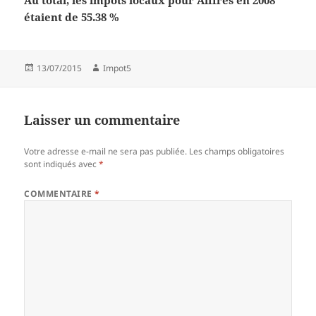
Au total, les impôts locaux pour Aiffres en 2008
étaient de 55.38 %
Publié
Auteur
13/07/2015
Impot5
le
Laisser un commentaire
Votre adresse e-mail ne sera pas publiée.
Les champs obligatoires
sont indiqués avec
*
COMMENTAIRE
*