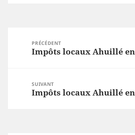
Navigation
de
PRÉCÉDENT
Impôts locaux Ahuillé en
l’article
Article
précédent :
SUIVANT
Impôts locaux Ahuillé en
Article
suivant :