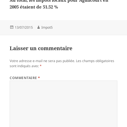
Au total, les impôts locaux pour Aguilcourt en
2005 étaient de 51.52 %
Publié
Auteur
13/07/2015
Impot5
le
Laisser un commentaire
Votre adresse e-mail ne sera pas publiée.
Les champs obligatoires
sont indiqués avec
*
COMMENTAIRE
*