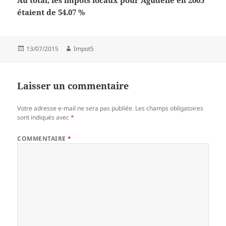
Au total, les impôts locaux pour Agudelle en 2005
étaient de 54.07 %
Publié
Auteur
13/07/2015
Impot5
le
Laisser un commentaire
Votre adresse e-mail ne sera pas publiée.
Les champs obligatoires
sont indiqués avec
*
COMMENTAIRE
*