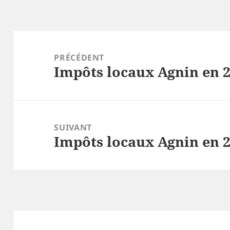
Navigation
de
PRÉCÉDENT
Impôts locaux Agnin en 
l’article
Article
précédent :
SUIVANT
Impôts locaux Agnin en 
Article
suivant :