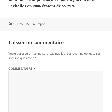
Au total, les impôts locaux pour Agnicourt-et-
Séchelles en 2006 étaient de 55.29 %
Publié
Auteur
13/07/2015
Impot5
le
Laisser un commentaire
Votre adresse e-mail ne sera pas publiée.
Les champs obligatoires
sont indiqués avec
*
COMMENTAIRE
*