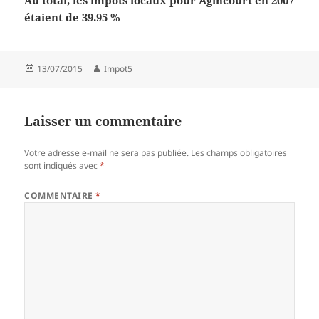
Au total, les impôts locaux pour Agincourt en 2007
étaient de 39.95 %
Publié
Auteur
13/07/2015
Impot5
le
Laisser un commentaire
Votre adresse e-mail ne sera pas publiée.
Les champs obligatoires
sont indiqués avec
*
COMMENTAIRE
*