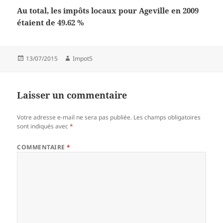
Au total, les impôts locaux pour Ageville en 2009
étaient de 49.62 %
Publié
Auteur
13/07/2015
Impot5
le
Laisser un commentaire
Votre adresse e-mail ne sera pas publiée.
Les champs obligatoires
sont indiqués avec
*
COMMENTAIRE
*