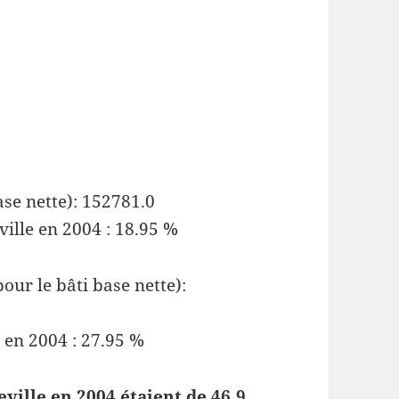
ase nette): 152781.0
ville en 2004 : 18.95 %
our le bâti base nette):
e en 2004 : 27.95 %
eville en 2004 étaient de 46.9