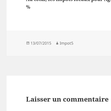
%
Publié
Auteur
13/07/2015
Impot5
le
Laisser un commentaire