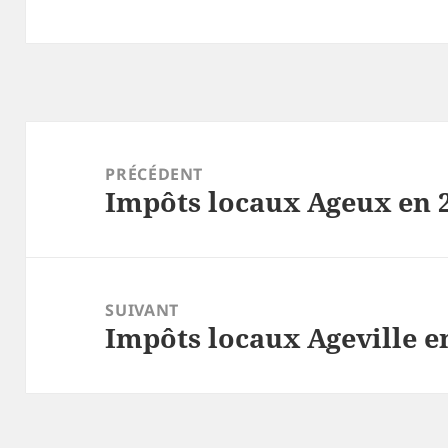
Navigation
de
PRÉCÉDENT
Impôts locaux Ageux en 
l’article
Article
précédent :
SUIVANT
Impôts locaux Ageville e
Article
suivant :