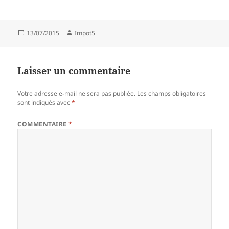
Publié
Auteur
13/07/2015
Impot5
le
Laisser un commentaire
Votre adresse e-mail ne sera pas publiée.
Les champs obligatoires
sont indiqués avec
*
COMMENTAIRE
*