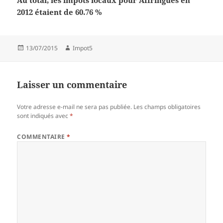
Au total, les impôts locaux pour Affringues en
2012 étaient de 60.76 %
Publié
Auteur
13/07/2015
Impot5
le
Laisser un commentaire
Votre adresse e-mail ne sera pas publiée.
Les champs obligatoires
sont indiqués avec
*
COMMENTAIRE
*