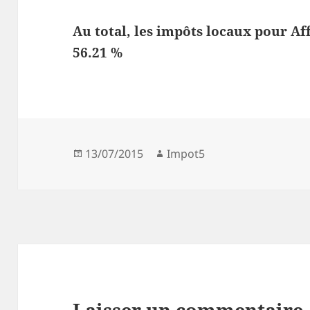
Au total, les impôts locaux pour Af
56.21 %
Publié
Auteur
13/07/2015
Impot5
le
Laisser un commentaire