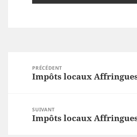
Navigation
de
PRÉCÉDENT
Impôts locaux Affringues
l’article
Article
précédent :
SUIVANT
Impôts locaux Affringues
Article
suivant :