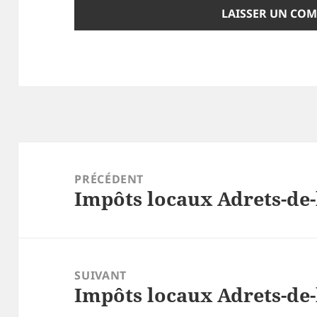
Navigation
de
PRÉCÉDENT
Impôts locaux Adrets-de-
l’article
Article
précédent :
SUIVANT
Impôts locaux Adrets-de-
Article
suivant :