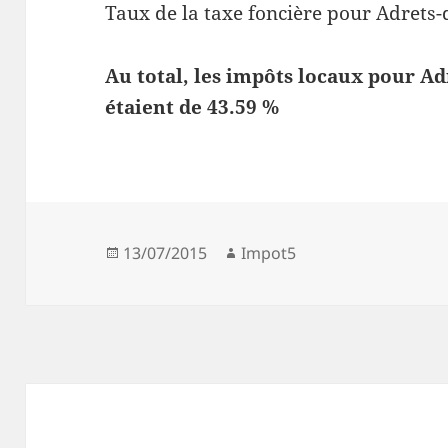
Taux de la taxe foncière pour Adrets-d
Au total, les impôts locaux pour Ad
étaient de 43.59 %
Publié
Auteur
13/07/2015
Impot5
le