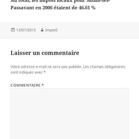
Au total, les impôts locaux pour Adam-lès-
Passavant en 2006 étaient de 46.61 %
Publié
Auteur
13/07/2015
Impot5
le
Laisser un commentaire
Votre adresse e-mail ne sera pas publiée.
Les champs obligatoires
sont indiqués avec
*
COMMENTAIRE
*