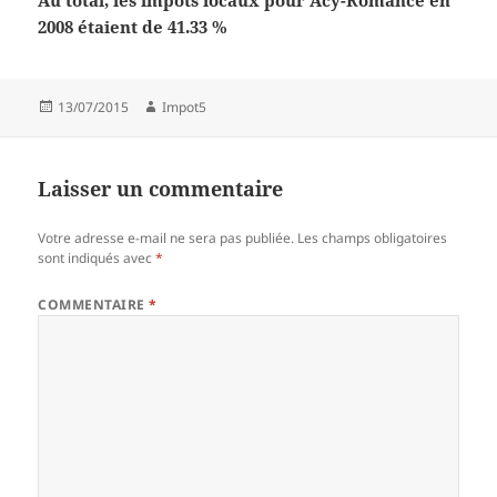
Au total, les impôts locaux pour Acy-Romance en
2008 étaient de 41.33 %
Publié
Auteur
13/07/2015
Impot5
le
Laisser un commentaire
Votre adresse e-mail ne sera pas publiée.
Les champs obligatoires
sont indiqués avec
*
COMMENTAIRE
*