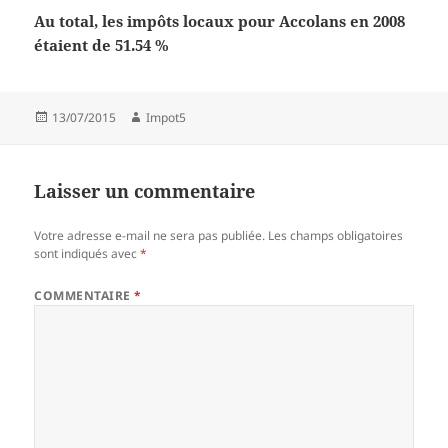
Au total, les impôts locaux pour Accolans en 2008
étaient de 51.54 %
Publié
Auteur
13/07/2015
Impot5
le
Laisser un commentaire
Votre adresse e-mail ne sera pas publiée.
Les champs obligatoires
sont indiqués avec
*
COMMENTAIRE
*