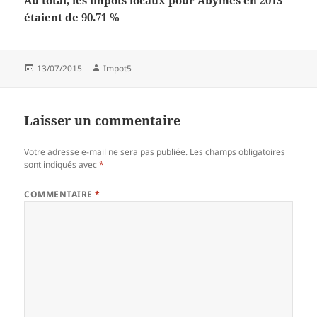
Au total, les impôts locaux pour Abymes en 2013
étaient de 90.71 %
Publié
Auteur
13/07/2015
Impot5
le
Laisser un commentaire
Votre adresse e-mail ne sera pas publiée.
Les champs obligatoires
sont indiqués avec
*
COMMENTAIRE
*