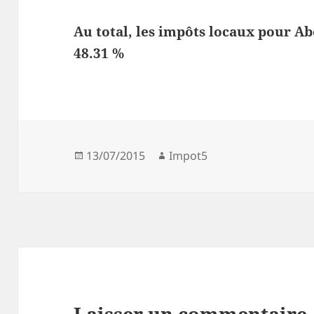
Au total, les impôts locaux pour A
48.31 %
Publié
Auteur
13/07/2015
Impot5
le
Laisser un commentaire