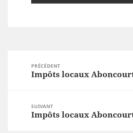
Navigation
de
PRÉCÉDENT
Impôts locaux Aboncourt
l’article
Article
précédent :
SUIVANT
Impôts locaux Aboncourt
Article
suivant :