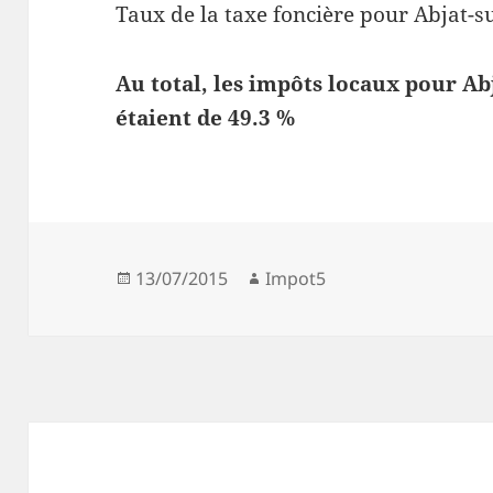
Taux de la taxe foncière pour Abjat-s
Au total, les impôts locaux pour Ab
étaient de 49.3 %
Publié
Auteur
13/07/2015
Impot5
le