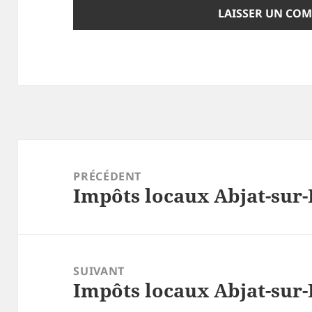
Navigation
de
PRÉCÉDENT
Impôts locaux Abjat-sur-
l’article
Article
précédent :
SUIVANT
Impôts locaux Abjat-sur-
Article
suivant :