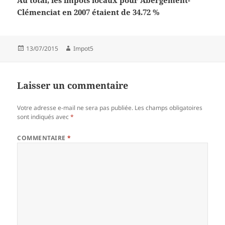
Au total, les impôts locaux pour Abergement-
Clémenciat en 2007 étaient de 34.72 %
Publié
Auteur
13/07/2015
Impot5
le
Laisser un commentaire
Votre adresse e-mail ne sera pas publiée.
Les champs obligatoires
sont indiqués avec
*
COMMENTAIRE
*