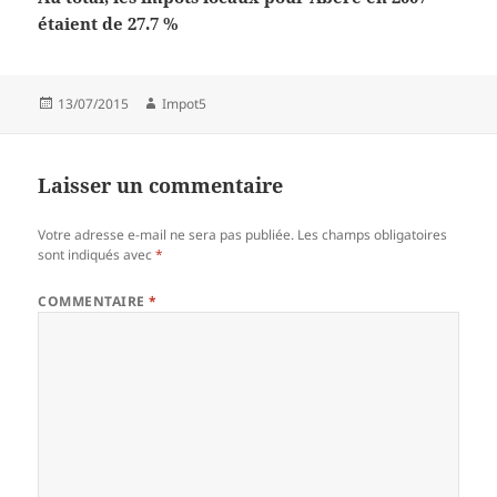
étaient de 27.7 %
Publié
Auteur
13/07/2015
Impot5
le
Laisser un commentaire
Votre adresse e-mail ne sera pas publiée.
Les champs obligatoires
sont indiqués avec
*
COMMENTAIRE
*