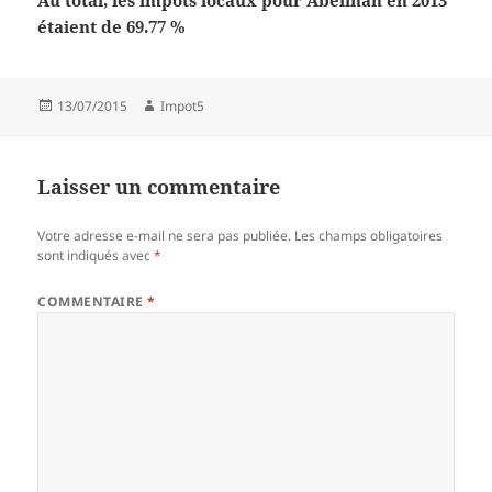
Au total, les impôts locaux pour Abeilhan en 2013
étaient de 69.77 %
Publié
Auteur
13/07/2015
Impot5
le
Laisser un commentaire
Votre adresse e-mail ne sera pas publiée.
Les champs obligatoires
sont indiqués avec
*
COMMENTAIRE
*