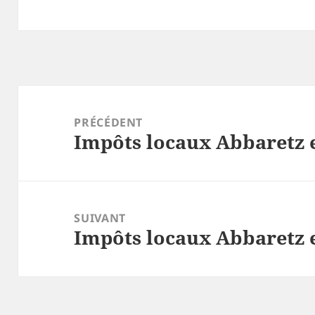
Navigation
de
PRÉCÉDENT
Impôts locaux Abbaretz 
l’article
Article
précédent :
SUIVANT
Impôts locaux Abbaretz 
Article
suivant :