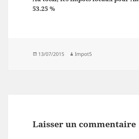
53.25 %
Publié
Auteur
13/07/2015
Impot5
le
Laisser un commentaire